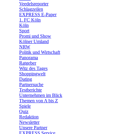
Veedelsreporter
🛒 Shoppingwelt
Schlagzeilen
🧩 Spiele
EXPRESS E-Paper
1. FC Köln
Köln
Sport
Promi und Show
Kölner Umland
NRW
Politik und Wirtschaft
Panorama
Ratgeber
Witz des Tages
Shoppingwelt
Dating
Partnersuche
Testberichte
Unternehmen im Blick
Themen von A bis Z
Spiele
Quiz
Redaktion
Newsletter
Unsere Partner
EXPRESS Service