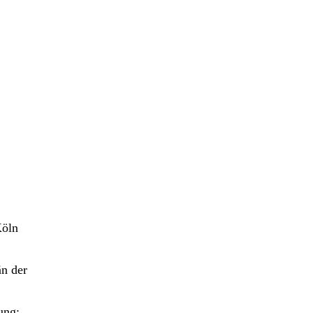
Köln
än der
ung: