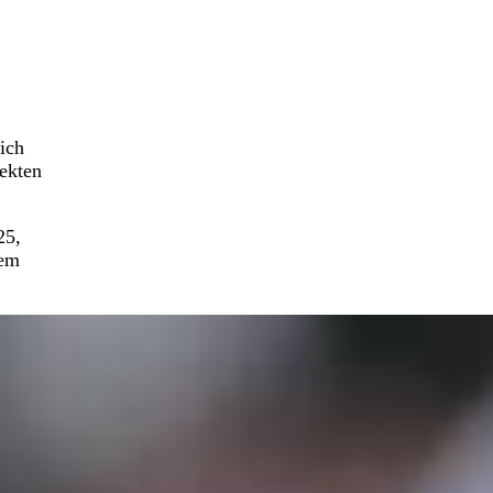
ich
rekten
25,
nem