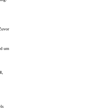
 Zuvor
ard um
ß,
ls