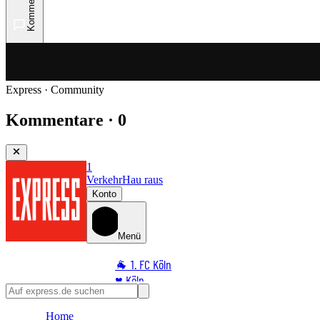
Kommentare
Express · Community
Kommentare · 0
1
Verkehr
Hau raus
Konto
Menü
🐐 1. FC Köln
♥️ Köln
⭐ Promi
Home
🏆 Sport