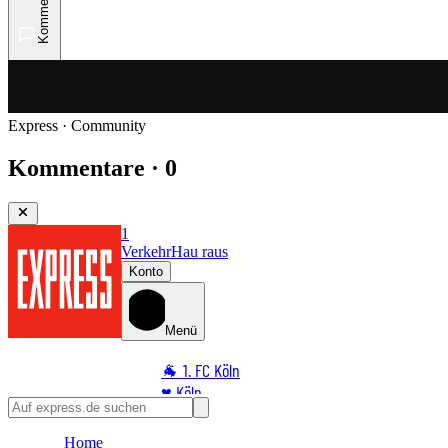
Kommentare
Express · Community
Kommentare · 0
1
Verkehr
Hau raus
Konto
Menü
🐐 1. FC Köln
♥️ Köln
⭐ Promi
Home
🏆 Sport