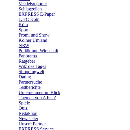
Veedelsreporter
🛒 Shoppingwelt
Schlagzeilen
🧩 Spiele
EXPRESS E-Paper
1. FC Köln
Köln
Sport
Promi und Show
Kölner Umland
NRW
Politik und Wirtschaft
Panorama
Ratgeber
Witz des Tages
Shoppingwelt
Dating
Partnersuche
Testberichte
Unternehmen im Blick
Themen von A bis Z
Spiele
Quiz
Redaktion
Newsletter
Unsere Partner
EXPRESS Service