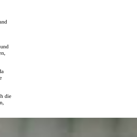
wand
 und
en,
da
e
h die
n,