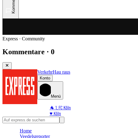
Kommentare
Express · Community
Kommentare · 0
Verkehr
Hau raus
Konto
Menü
🐐 1. FC Köln
♥️ Köln
⭐ Promi
🏆 Sport
Home
🛒 Shoppingwelt
Veedelsreporter