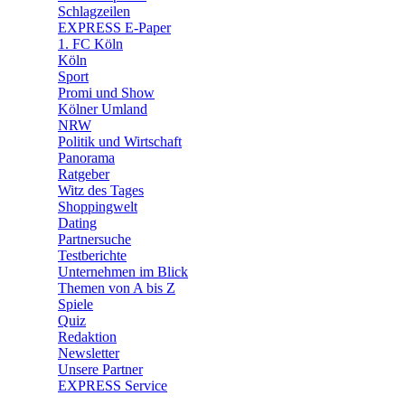
🧩 Spiele
Schlagzeilen
EXPRESS E-Paper
1. FC Köln
Köln
Sport
Promi und Show
Kölner Umland
NRW
Politik und Wirtschaft
Panorama
Ratgeber
Witz des Tages
Shoppingwelt
Dating
Partnersuche
Testberichte
Unternehmen im Blick
Themen von A bis Z
Spiele
Quiz
Redaktion
Newsletter
Unsere Partner
EXPRESS Service