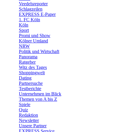
🛒 Shoppingwelt
Veedelsreporter
🧩 Spiele
Schlagzeilen
EXPRESS E-Paper
1. FC Köln
Köln
Sport
Promi und Show
Kölner Umland
NRW
Politik und Wirtschaft
Panorama
Ratgeber
Witz des Tages
Shoppingwelt
Dating
Partnersuche
Testberichte
Unternehmen im Blick
Themen von A bis Z
Spiele
Quiz
Redaktion
Newsletter
Unsere Partner
EXPRESS Service