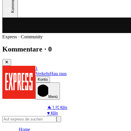
Kommentare
Express · Community
Kommentare · 0
1
Verkehr
Hau raus
Konto
Menü
🐐 1. FC Köln
♥️ Köln
⭐ Promi
🏆 Sport
Home