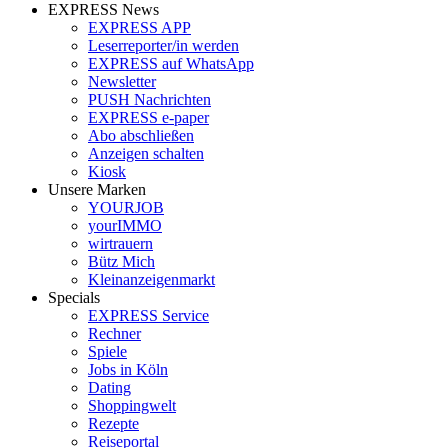
EXPRESS News
EXPRESS APP
Leserreporter/in werden
EXPRESS auf WhatsApp
Newsletter
PUSH Nachrichten
EXPRESS e-paper
Abo abschließen
Anzeigen schalten
Kiosk
Unsere Marken
YOURJOB
yourIMMO
wirtrauern
Bütz Mich
Kleinanzeigenmarkt
Specials
EXPRESS Service
Rechner
Spiele
Jobs in Köln
Dating
Shoppingwelt
Rezepte
Reiseportal