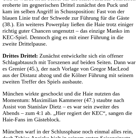
eroberte im gegnerischen Drittel zunächst den Puck und
kam im selben Angriff in Schussposition: Fast von der
blauen Linie traf der Schwede zur Führung für die Gäste
(38.). Ein weiteres Powerplay ließen die Haie trotz einiger
richtig guter Chancen ungenutzt – das einzige Manko im
KEC-Spiel. Dennoch ging es mit einer Führung in die
zweite Drittelpause.
Drittes Drittel:
Zunächst entwickelte sich ein offener
Schlagabtausch mit Torszenen auf beiden Seiten. Dann war
es Grenier (45.), der nach Vorlage von Gregor MacLeod
aus der Distanz abzog und die Kölner Führung mit seinem
zweiten Treffer des Spiels ausbaute.
München wirkte geschockt und die Haie nutzten das
Momentum: Maximilian Kammerer (47.) staubte nach
Assist von Stanislav Dietz – es war sein zweiter des
Abends – zum 4:1 ab. „Hier regiert der KEC“, sangen die
Haie-Fans im Gästeblock.
München warf in der Schlussphase noch einmal alles rein,
doch Tobias Ancicka hielt in seinem ersten Saisoneinsatz