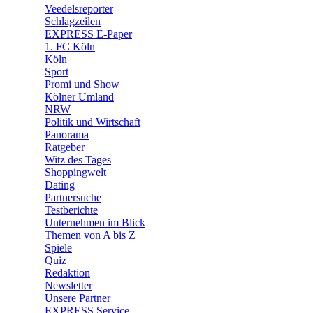
🛒 Shoppingwelt
Veedelsreporter
🧩 Spiele
Schlagzeilen
EXPRESS E-Paper
1. FC Köln
Köln
Sport
Promi und Show
Kölner Umland
NRW
Politik und Wirtschaft
Panorama
Ratgeber
Witz des Tages
Shoppingwelt
Dating
Partnersuche
Testberichte
Unternehmen im Blick
Themen von A bis Z
Spiele
Quiz
Redaktion
Newsletter
Unsere Partner
EXPRESS Service