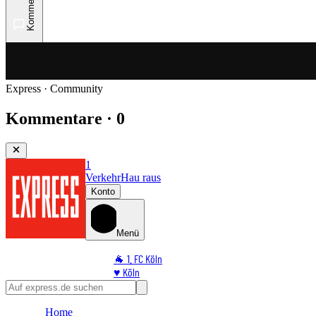
Kommentare
Express · Community
Kommentare · 0
1
Verkehr
Hau raus
Konto
Menü
🐐 1. FC Köln
♥️ Köln
⭐ Promi
🏆 Sport
Home