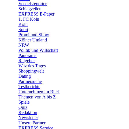
🛒 Shoppingwelt
Veedelsreporter
🧩 Spiele
Schlagzeilen
EXPRESS E-Paper
1. FC Köln
Köln
Sport
Promi und Show
Kölner Umland
NRW
Politik und Wirtschaft
Panorama
Ratgeber
Witz des Tages
Shoppingwelt
Dating
Partnersuche
Testberichte
Unternehmen im Blick
Themen von A bis Z
Spiele
Quiz
Redaktion
Newsletter
Unsere Partner
EXPRESS Service