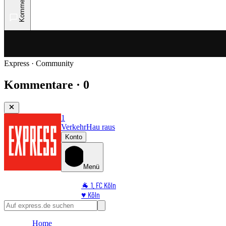
Kommentare
Express · Community
Kommentare · 0
1
Verkehr
Hau raus
Konto
Menü
🐐 1. FC Köln
♥️ Köln
⭐ Promi
🏆 Sport
Home