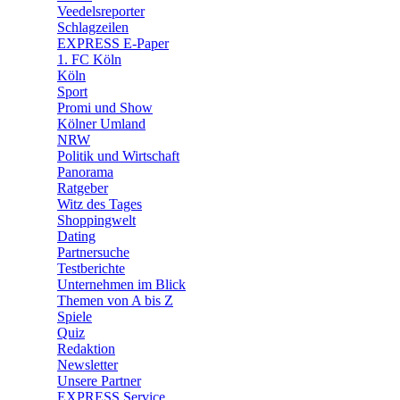
🛒 Shoppingwelt
Veedelsreporter
🧩 Spiele
Schlagzeilen
EXPRESS E-Paper
1. FC Köln
Köln
Sport
Promi und Show
Kölner Umland
NRW
Politik und Wirtschaft
Panorama
Ratgeber
Witz des Tages
Shoppingwelt
Dating
Partnersuche
Testberichte
Unternehmen im Blick
Themen von A bis Z
Spiele
Quiz
Redaktion
Newsletter
Unsere Partner
EXPRESS Service