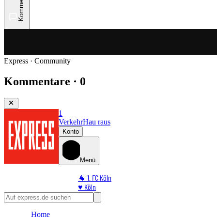
Kommentare
Express · Community
Kommentare · 0
1
Verkehr
Hau raus
Konto
Menü
🐐 1. FC Köln
♥️ Köln
⭐ Promi
🏆 Sport
Home