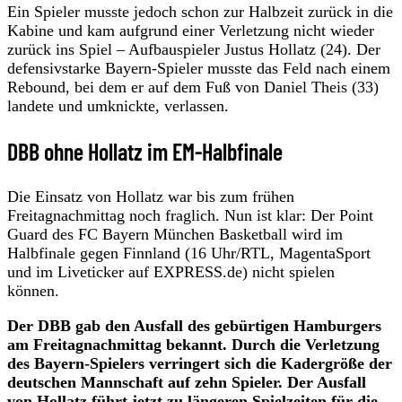
Ein Spieler musste jedoch schon zur Halbzeit zurück in die
Kabine und kam aufgrund einer Verletzung nicht wieder
zurück ins Spiel – Aufbauspieler Justus Hollatz (24). Der
defensivstarke Bayern-Spieler musste das Feld nach einem
Rebound, bei dem er auf dem Fuß von Daniel Theis (33)
landete und umknickte, verlassen.
DBB ohne Hollatz im EM-Halbfinale
Die Einsatz von Hollatz war bis zum frühen
Freitagnachmittag noch fraglich. Nun ist klar: Der Point
Guard des FC Bayern München Basketball wird im
Halbfinale gegen Finnland (16 Uhr/RTL, MagentaSport
und im Liveticker auf EXPRESS.de) nicht spielen
können.
Der DBB gab den Ausfall des gebürtigen Hamburgers
am Freitagnachmittag bekannt. Durch die Verletzung
des Bayern-Spielers verringert sich die Kadergröße der
deutschen Mannschaft auf zehn Spieler. Der Ausfall
von Hollatz führt jetzt zu längeren Spielzeiten für die