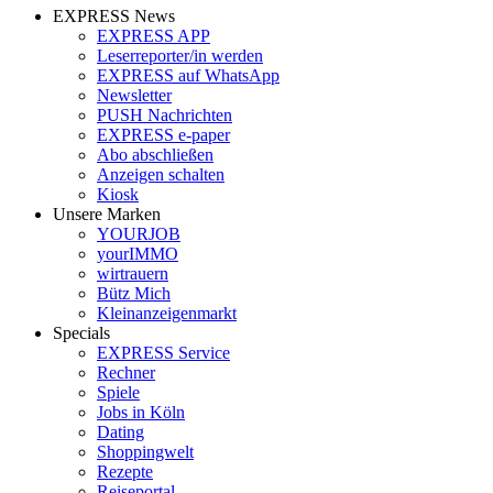
EXPRESS News
EXPRESS APP
Leserreporter/in werden
EXPRESS auf WhatsApp
Newsletter
PUSH Nachrichten
EXPRESS e-paper
Abo abschließen
Anzeigen schalten
Kiosk
Unsere Marken
YOURJOB
yourIMMO
wirtrauern
Bütz Mich
Kleinanzeigenmarkt
Specials
EXPRESS Service
Rechner
Spiele
Jobs in Köln
Dating
Shoppingwelt
Rezepte
Reiseportal