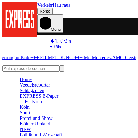
Verkehr
Hau raus
Konto
Menü
🐐 1. FC Köln
♥️ Köln
⭐ Promi
+++ EILMELDUNG +++
Mit Mercedes-AMG
Geisterfahrer am Rhein
🏆 Sport
🛒 Shoppingwelt
🧩 Spiele
Home
Veedelsreporter
Schlagzeilen
EXPRESS E-Paper
1. FC Köln
Köln
Sport
Promi und Show
Kölner Umland
NRW
Politik und Wirtschaft