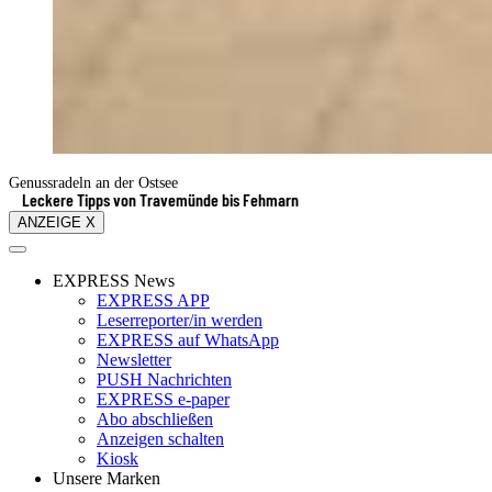
Genussradeln an der Ostsee
Leckere Tipps von Travemünde bis Fehmarn
ANZEIGE X
EXPRESS News
EXPRESS APP
Leserreporter/in werden
EXPRESS auf WhatsApp
Newsletter
PUSH Nachrichten
EXPRESS e-paper
Abo abschließen
Anzeigen schalten
Kiosk
Unsere Marken