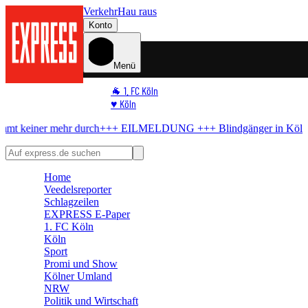
Verkehr
Hau raus
Konto
Menü
🐐 1. FC Köln
♥️ Köln
⭐ Promi
 durch
+++ EILMELDUNG +++
Blindgänger in Köln
Bombe im Rhein
🏆 Sport
🛒 Shoppingwelt
🧩 Spiele
Home
Veedelsreporter
Schlagzeilen
EXPRESS E-Paper
1. FC Köln
Köln
Sport
Promi und Show
Kölner Umland
NRW
Politik und Wirtschaft