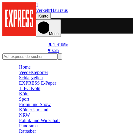
1
Verkehr
Hau raus
Konto
Menü
🐐 1. FC Köln
♥️ Köln
⭐ Promi
🏆 Sport
Home
🛒 Shoppingwelt
Veedelsreporter
🧩 Spiele
Schlagzeilen
EXPRESS E-Paper
1. FC Köln
Köln
Sport
Promi und Show
Kölner Umland
NRW
Politik und Wirtschaft
Panorama
Ratgeber