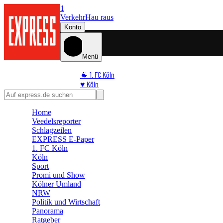
1
Verkehr
Hau raus
Konto
Menü
🐐 1. FC Köln
♥️ Köln
⭐ Promi
🏆 Sport
Home
🛒 Shoppingwelt
Veedelsreporter
🧩 Spiele
Schlagzeilen
EXPRESS E-Paper
1. FC Köln
Köln
Sport
Promi und Show
Kölner Umland
NRW
Politik und Wirtschaft
Panorama
Ratgeber