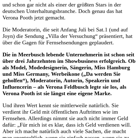
und schon gar nicht als einer der größten Stars in der
deutschen Unterhaltungsbranche. Doch genau das hat
Verona Pooth jetzt gemacht.
Die Moderatorin, die seit Anfang Juli bei Sat.1 (und auf
Joyn) die Sendung „Villa der Versuchung“ präsentiert, hat
über die Gagen für Fernsehsendungen geplaudert.
Die in Meerbusch lebende Unternehmerin ist schon seit
über drei Jahrzehnten im Showbusiness erfolgreich. Ob
als Model, Modedesignerin, Sängerin, Miss Hamburg
und Miss Germany, Werbeikone („Da werden Sie
geholfen“), Moderatorin, Autorin, Speakerin und
Influencerin – als Verona Feldbusch legte sie los, als
Verona Pooth ist sie längst eine eigene Marke.
Und ihren Wert kennt sie mittlerweile natürlich. Sie
verdient ihr Geld mit öffentlichen Auftritten wie im
Fernsehen. Allerdings nimmt sie auch nicht immer Geld
dafür: „Für mich ist es klar, dass ich Geld verdienen will.
Aber ich mache natürlich auch viele Sachen, die macht
man unentgeltlich, wenn sie einfach passen, wenn sie zu