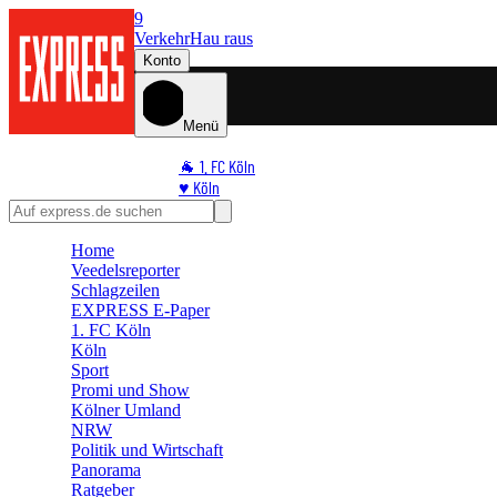
9
Verkehr
Hau raus
Konto
Menü
🐐 1. FC Köln
♥️ Köln
⭐ Promi
🏆 Sport
Home
🛒 Shoppingwelt
Veedelsreporter
🧩 Spiele
Schlagzeilen
EXPRESS E-Paper
1. FC Köln
Köln
Sport
Promi und Show
Kölner Umland
NRW
Politik und Wirtschaft
Panorama
Ratgeber