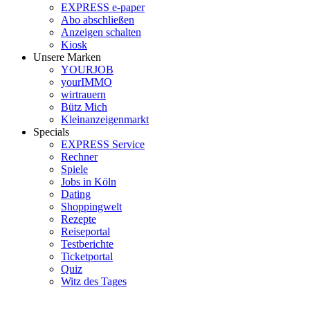
EXPRESS e-paper
Abo abschließen
Anzeigen schalten
Kiosk
Unsere Marken
YOURJOB
yourIMMO
wirtrauern
Bütz Mich
Kleinanzeigenmarkt
Specials
EXPRESS Service
Rechner
Spiele
Jobs in Köln
Dating
Shoppingwelt
Rezepte
Reiseportal
Testberichte
Ticketportal
Quiz
Witz des Tages