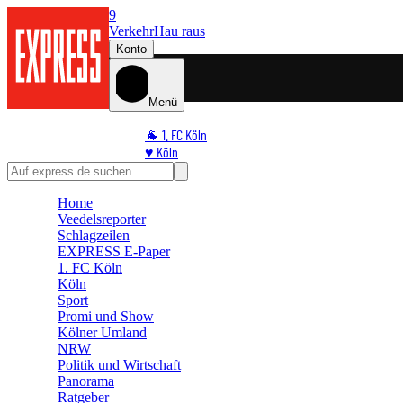
9
Verkehr
Hau raus
Konto
Menü
🐐 1. FC Köln
♥️ Köln
⭐ Promi
🏆 Sport
Home
🛒 Shoppingwelt
Veedelsreporter
🧩 Spiele
Schlagzeilen
EXPRESS E-Paper
1. FC Köln
Köln
Sport
Promi und Show
Kölner Umland
NRW
Politik und Wirtschaft
Panorama
Ratgeber