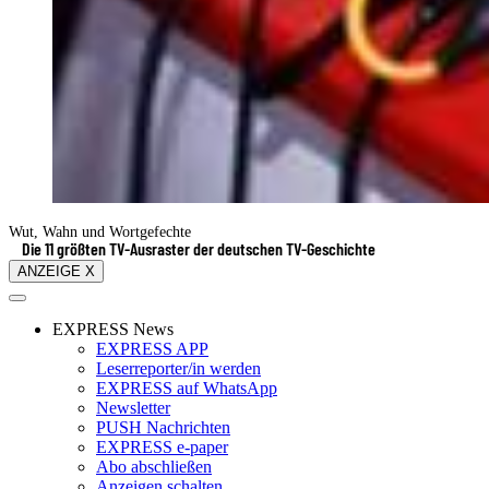
Wut, Wahn und Wortgefechte
Die 11 größten TV-Ausraster der deutschen TV-Geschichte
ANZEIGE X
EXPRESS News
EXPRESS APP
Leserreporter/in werden
EXPRESS auf WhatsApp
Newsletter
PUSH Nachrichten
EXPRESS e-paper
Abo abschließen
Anzeigen schalten