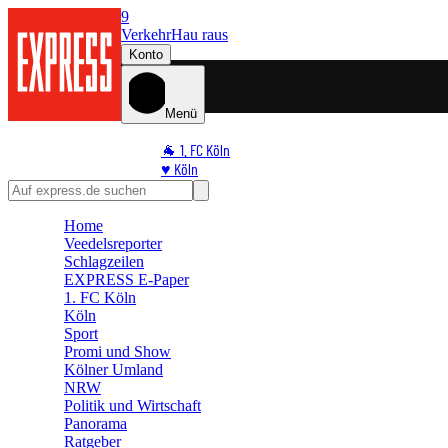
9
Verkehr
Hau raus
Konto
Menü
🐐 1. FC Köln
♥️ Köln
⭐ Promi
🏆 Sport
Home
🛒 Shoppingwelt
Veedelsreporter
🧩 Spiele
Schlagzeilen
EXPRESS E-Paper
1. FC Köln
Köln
Sport
Promi und Show
Kölner Umland
NRW
Politik und Wirtschaft
Panorama
Ratgeber