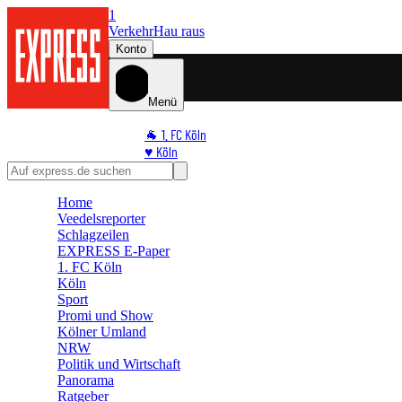
1
Verkehr
Hau raus
Konto
Menü
🐐 1. FC Köln
♥️ Köln
⭐ Promi
🏆 Sport
Home
🛒 Shoppingwelt
Veedelsreporter
🧩 Spiele
Schlagzeilen
EXPRESS E-Paper
1. FC Köln
Köln
Sport
Promi und Show
Kölner Umland
NRW
Politik und Wirtschaft
Panorama
Ratgeber