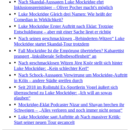
Nach Skandal-Aussagen
Luke Mockridge ehrt
Inklusionspreisträger – Oliver Pocher macht's möglich
Luke Mockridge
Gleich drei Namen: Wie heißt der
Comedian in Wirklichkeit?
Luke Mockridge
Erster Auftritt nach Eklat: Trotzige
Entschuldigung – aber mit einer Sache liegt er richtig
Nach seinen geschmacklosen „Behinderten-Witzen“
Luke
Mockridge startet Skandal-Tour trotzdem
Fall Mockridge
Ist die Empörung übertrieben? Kabarettist
prangert „linksliberale Selbstbesoffenheit“ an
Nach geschmacklosen Witzen
Jörg Knör stellt sich hinter
Luke Mockridge: „Kein schlechter Kerl“
Nach Schock-Aussagen
Verwirrung um Mockridge-Auftritt
in Köln – andere Städte greifen durch
Seit 2018 im Rollstuhl
Ex-Sportlerin Vogel äußert sich
überraschend zu Luke Mockridge: „Ich will an sowas
glauben“
Mockridge-Eklat
Podcaster Nizar und Shayan brechen ihr
Schweigen – „Alles verloren und noch immer nicht genug“
Luke Mockridge sagt Auftritte ab
Nach massiver Kritik:
Start seiner neuen Tour gecancelt