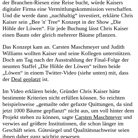
der Branchen-Riesen eine Reise bucht, würde Kaisers
digitaler Firma eine Vermittlungskommission verschaffen.
Und die werde dann „nachhaltig“ investiert, erklärte Chris
Kaiser sein „Bee 'n' Tree“ Konzept in der Show „Die
Höhle der Löwen“. Für jede Buchung lässt Chris Kaiser
einen Baum oder gleich mehrerer Bäume pflanzen.
Das Konzept kam an. Carsten Maschmeyer und Judith
Williams wollten Kaiser und seine Kollegen unterstützen.
Doch am Tag nach der Ausstrahlung der Final-Folge der
neunten Staffel „Die Höhle der Löwen“ teilten beide
„Löwen“ in einem Twitter-Video (siehe unten) mit, dass
der
Deal geplatzt
ist.
Im Video erklären beide, Gründer Chris Kaiser hätte
bestimmte Kriterien nicht erfüllen können. So reichten
beispielsweise „gemailte oder gefaxte Quittungen, da sind
jetzt 1000 Bäume gepflanzt“ nicht aus, um voll hinter dem
Projekt stehen zu können, sagte
Carsten Maschmeyer
und
verwies auf größere Institutionen, die schon länger im
Geschäft seien. Gütesiegel und Qualitätsnachweise seien
ihnen daher ganz wichtig gewesen.