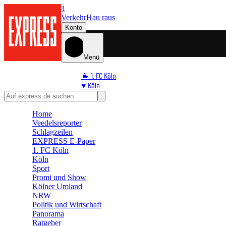
1
Verkehr
Hau raus
Konto
Menü
🐐 1. FC Köln
♥️ Köln
⭐ Promi
🏆 Sport
Home
🛒 Shoppingwelt
Veedelsreporter
🧩 Spiele
Schlagzeilen
EXPRESS E-Paper
1. FC Köln
Köln
Sport
Promi und Show
Kölner Umland
NRW
Politik und Wirtschaft
Panorama
Ratgeber