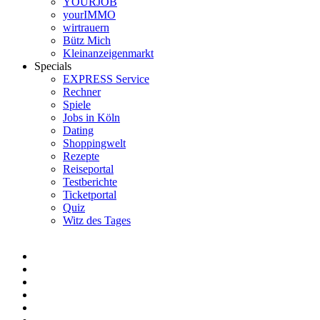
YOURJOB
yourIMMO
wirtrauern
Bütz Mich
Kleinanzeigenmarkt
Specials
EXPRESS Service
Rechner
Spiele
Jobs in Köln
Dating
Shoppingwelt
Rezepte
Reiseportal
Testberichte
Ticketportal
Quiz
Witz des Tages