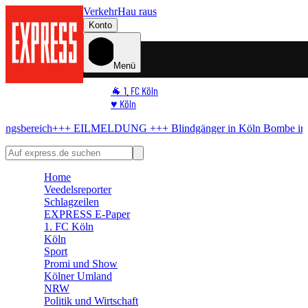
Verkehr
Hau raus
Konto
Menü
🐐 1. FC Köln
♥️ Köln
⭐ Promi
EILMELDUNG +++
Blindgänger in Köln
Bombe im Rhein! RTL liegt 
🏆 Sport
🛒 Shoppingwelt
🧩 Spiele
Home
Veedelsreporter
Schlagzeilen
EXPRESS E-Paper
1. FC Köln
Köln
Sport
Promi und Show
Kölner Umland
NRW
Politik und Wirtschaft