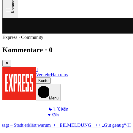
Kommentare
Express · Community
Kommentare · 0
1
Verkehr
Hau raus
Konto
Menü
🐐 1. FC Köln
♥️ Köln
⭐ Promi
lärt warum
+++ EILMELDUNG +++
„Gut genug“-Hit
Kostenlos-Konze
🏆 Sport