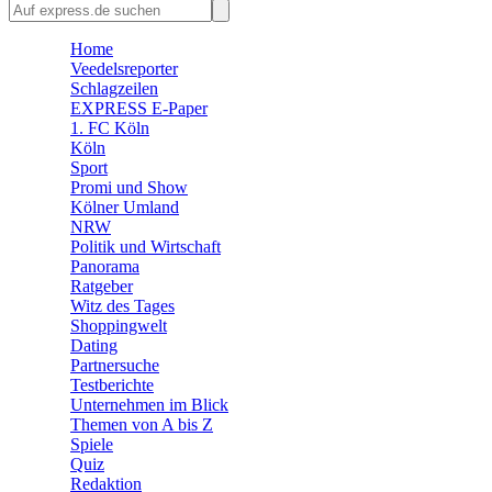
🛒 Shoppingwelt
🧩 Spiele
Home
Veedelsreporter
Schlagzeilen
EXPRESS E-Paper
1. FC Köln
Köln
Sport
Promi und Show
Kölner Umland
NRW
Politik und Wirtschaft
Panorama
Ratgeber
Witz des Tages
Shoppingwelt
Dating
Partnersuche
Testberichte
Unternehmen im Blick
Themen von A bis Z
Spiele
Quiz
Redaktion