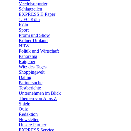
🛒 Shoppingwelt
Veedelsreporter
🧩 Spiele
Schlagzeilen
EXPRESS E-Paper
1. FC Köln
Köln
Sport
Promi und Show
Kölner Umland
NRW
Politik und Wirtschaft
Panorama
Ratgeber
Witz des Tages
Shoppingwelt
Dating
Partnersuche
Testberichte
Unternehmen im Blick
Themen von A bis Z
Spiele
Quiz
Redaktion
Newsletter
Unsere Partner
EXPRESS Service