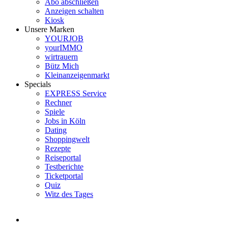
Abo abschließen
Anzeigen schalten
Kiosk
Unsere Marken
YOURJOB
yourIMMO
wirtrauern
Bütz Mich
Kleinanzeigenmarkt
Specials
EXPRESS Service
Rechner
Spiele
Jobs in Köln
Dating
Shoppingwelt
Rezepte
Reiseportal
Testberichte
Ticketportal
Quiz
Witz des Tages