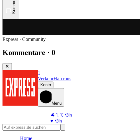
Kommentare
Express · Community
Kommentare · 0
1
Verkehr
Hau raus
Konto
Menü
🐐 1. FC Köln
♥️ Köln
⭐ Promi
🏆 Sport
Home