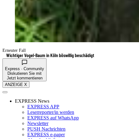
Erneuter Fall
Wichtiger Vogel-Baum in Köln böswillig beschädigt
Express · Community
Diskutieren Sie mit
Jetzt kommentieren
ANZEIGE X
EXPRESS News
EXPRESS APP
Leserreporter/in werden
EXPRESS auf WhatsApp
Newsletter
PUSH Nachrichten
EXPRESS e-paper