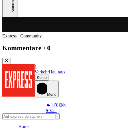
Kommentare
Express · Community
Kommentare · 0
1
Verkehr
Hau raus
Konto
Menü
🐐 1. FC Köln
♥️ Köln
⭐ Promi
🏆 Sport
Home