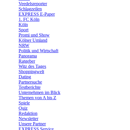
🛒 Shoppingwelt
Veedelsreporter
🧩 Spiele
Schlagzeilen
EXPRESS E-Paper
1. FC Köln
Köln
Sport
Promi und Show
Kölner Umland
NRW
Politik und Wirtschaft
Panorama
Ratgeber
Witz des Tages
Shoppingwelt
Dating
Partnersuche
Testberichte
Unternehmen im Blick
Themen von A bis Z
Spiele
Quiz
Redaktion
Newsletter
Unsere Partner
EXPRESS Service