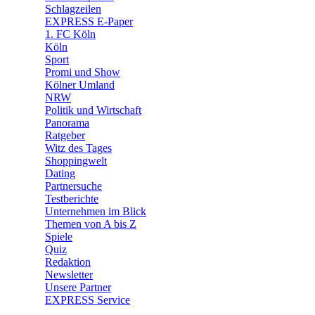
🧩 Spiele
Schlagzeilen
EXPRESS E-Paper
1. FC Köln
Köln
Sport
Promi und Show
Kölner Umland
NRW
Politik und Wirtschaft
Panorama
Ratgeber
Witz des Tages
Shoppingwelt
Dating
Partnersuche
Testberichte
Unternehmen im Blick
Themen von A bis Z
Spiele
Quiz
Redaktion
Newsletter
Unsere Partner
EXPRESS Service