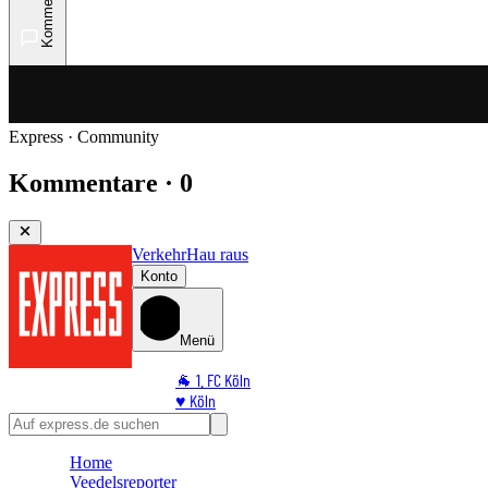
Kommentare
Express · Community
Kommentare · 0
Verkehr
Hau raus
Konto
Menü
🐐 1. FC Köln
♥️ Köln
⭐ Promi
🏆 Sport
Home
🛒 Shoppingwelt
Veedelsreporter