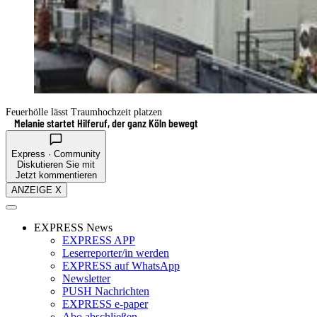
Feuerhölle lässt Traumhochzeit platzen
Melanie startet Hilferuf, der ganz Köln bewegt
Express · Community
Diskutieren Sie mit
Jetzt kommentieren
ANZEIGE X
EXPRESS News
EXPRESS APP
Leserreporter/in werden
EXPRESS auf WhatsApp
Newsletter
PUSH Nachrichten
EXPRESS e-paper
Abo abschließen