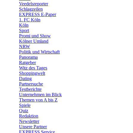
🛒 Shoppingwelt
Veedelsreporter
🧩 Spiele
Schlagzeilen
EXPRESS E-Paper
1. FC Köln
Köln
Sport
Promi und Show
Kölner Umland
NRW
Politik und Wirtschaft
Panorama
Ratgeber
Witz des Tages
Shoppingwelt
Dating
Partnersuche
Testberichte
Unternehmen im Blick
Themen von A bis Z
Spiele
Quiz
Redaktion
Newsletter
Unsere Partner
EXPRESS Service