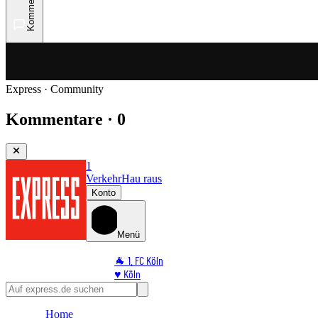
Kommentare
Express · Community
Kommentare · 0
1
Verkehr
Hau raus
Konto
Menü
🐐 1. FC Köln
♥️ Köln
⭐ Promi
🏆 Sport
Home