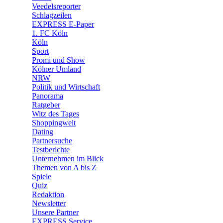
Veedelsreporter
🛒 Shoppingwelt
Schlagzeilen
🧩 Spiele
EXPRESS E-Paper
1. FC Köln
Köln
Sport
Promi und Show
Kölner Umland
NRW
Politik und Wirtschaft
Panorama
Ratgeber
Witz des Tages
Shoppingwelt
Dating
Partnersuche
Testberichte
Unternehmen im Blick
Themen von A bis Z
Spiele
Quiz
Redaktion
Newsletter
Unsere Partner
EXPRESS Service