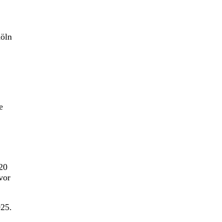
Köln
e
20
vor
025.