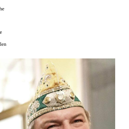
che
e
len