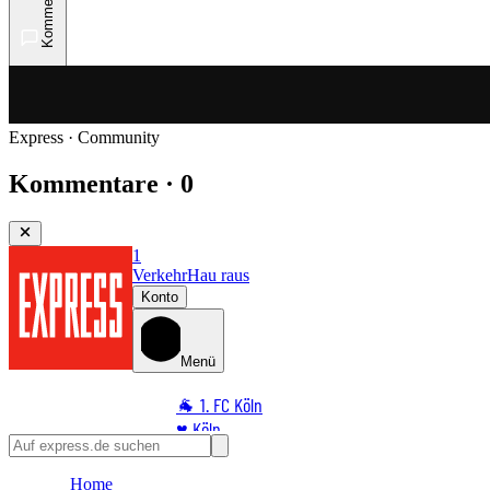
Kommentare
Express · Community
Kommentare · 0
1
Verkehr
Hau raus
Konto
Menü
🐐 1. FC Köln
♥️ Köln
⭐ Promi
Home
🏆 Sport