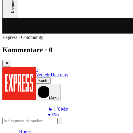
Kommentare
Express · Community
Kommentare · 0
1
Verkehr
Hau raus
Konto
Menü
🐐 1. FC Köln
♥️ Köln
⭐ Promi
🏆 Sport
Home