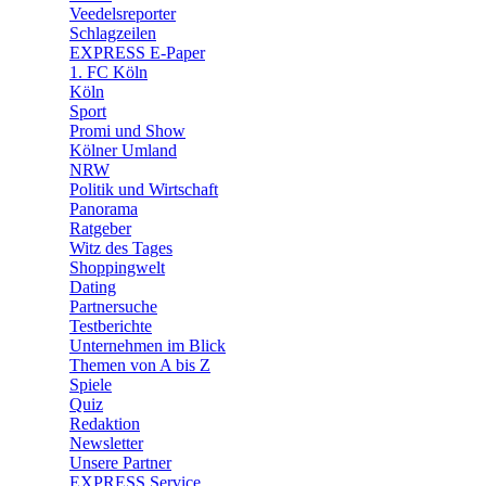
🛒 Shoppingwelt
Veedelsreporter
🧩 Spiele
Schlagzeilen
EXPRESS E-Paper
1. FC Köln
Köln
Sport
Promi und Show
Kölner Umland
NRW
Politik und Wirtschaft
Panorama
Ratgeber
Witz des Tages
Shoppingwelt
Dating
Partnersuche
Testberichte
Unternehmen im Blick
Themen von A bis Z
Spiele
Quiz
Redaktion
Newsletter
Unsere Partner
EXPRESS Service