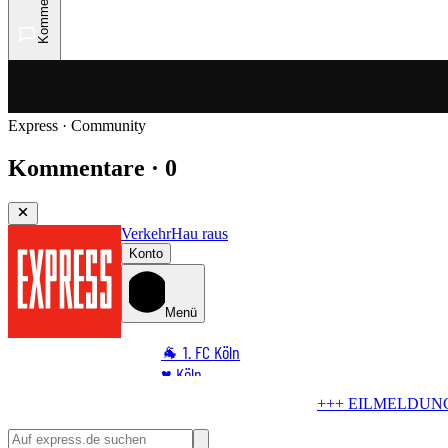
Kommentare
Express · Community
Kommentare · 0
Verkehr
Hau raus
Konto
Menü
🐐 1. FC Köln
♥️ Köln
⭐ Promi
+ EILMELDUNG +++
Mit Mercedes-AMG
Geisterfahrer am Rhein – 
🏆 Sport