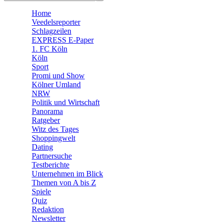
🛒 Shoppingwelt
Home
🧩 Spiele
Veedelsreporter
Schlagzeilen
EXPRESS E-Paper
1. FC Köln
Köln
Sport
Promi und Show
Kölner Umland
NRW
Politik und Wirtschaft
Panorama
Ratgeber
Witz des Tages
Shoppingwelt
Dating
Partnersuche
Testberichte
Unternehmen im Blick
Themen von A bis Z
Spiele
Quiz
Redaktion
Newsletter