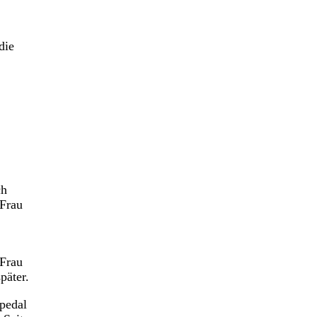
die
ch
 Frau
 Frau
päter.
pedal