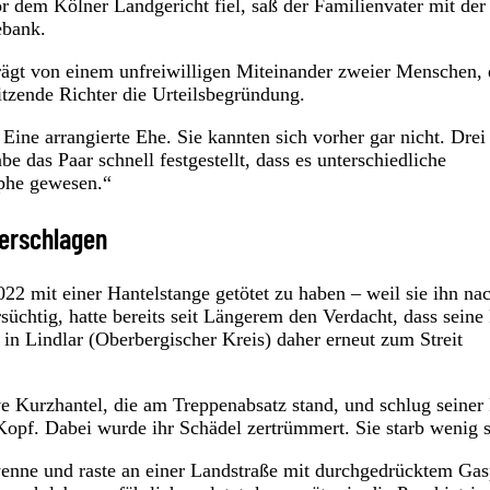
r dem Kölner Landgericht fiel, saß der Familienvater mit der
ebank.
prägt von einem unfreiwilligen Miteinander zweier Menschen, 
tzende Richter die Urteilsbegründung.
Eine arrangierte Ehe. Sie kannten sich vorher gar nicht. Drei
 das Paar schnell festgestellt, dass es unterschiedliche
ophe gewesen.“
 erschlagen
22 mit einer Hantelstange getötet zu haben – weil sie ihn na
süchtig, hatte bereits seit Längerem den Verdacht, dass seine
 Lindlar (Oberbergischer Kreis) daher erneut zum Streit
ve Kurzhantel, die am Treppenabsatz stand, und schlug seiner
Kopf. Dabei wurde ihr Schädel zertrümmert. Sie starb wenig s
yenne und raste an einer Landstraße mit durchgedrücktem Gas