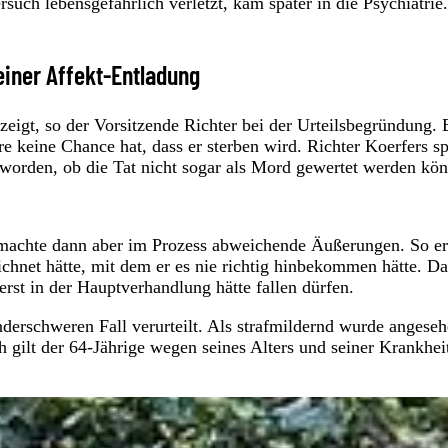
ch lebensgefährlich verletzt, kam später in die Psychiatrie.
einer Affekt-Entladung
eigt, so der Vorsitzende Richter bei der Urteilsbegründung. 
e keine Chance hat, dass er sterben wird. Richter Koerfers s
 worden, ob die Tat nicht sogar als Mord gewertet werden kö
 machte dann aber im Prozess abweichende Äußerungen. So er
ichnet hätte, mit dem er es nie richtig hinbekommen hätte. Da
 erst in der Hauptverhandlung hätte fallen dürfen.
rschweren Fall verurteilt. Als strafmildernd wurde angeseh
h gilt der 64-Jährige wegen seines Alters und seiner Krankhei