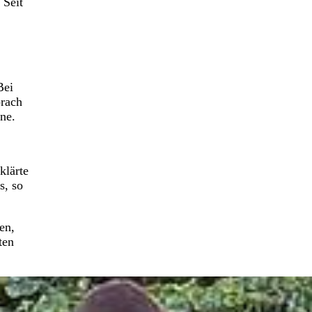
 Seit
Bei
prach
nne.
klärte
s, so
en,
ten