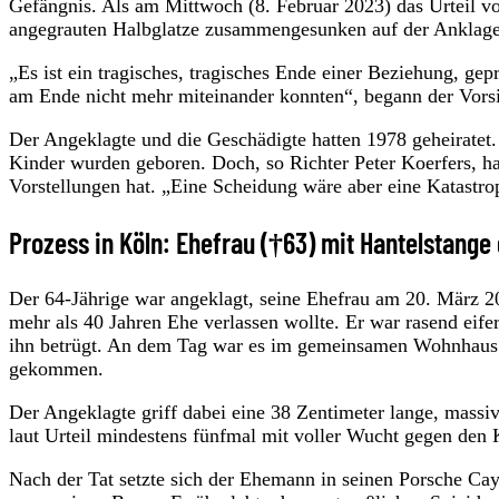
Gefängnis. Als am Mittwoch (8. Februar 2023) das Urteil vo
angegrauten Halbglatze zusammengesunken auf der Anklag
„Es ist ein tragisches, tragisches Ende einer Beziehung, ge
am Ende nicht mehr miteinander konnten“, begann der Vorsi
Der Angeklagte und die Geschädigte hatten 1978 geheiratet. 
Kinder wurden geboren. Doch, so Richter Peter Koerfers, habe
Vorstellungen hat. „Eine Scheidung wäre aber eine Katastr
Prozess in Köln: Ehefrau (†63) mit Hantelstange
Der 64-Jährige war angeklagt, seine Ehefrau am 20. März 20
mehr als 40 Jahren Ehe verlassen wollte. Er war rasend eifer
ihn betrügt. An dem Tag war es im gemeinsamen Wohnhaus in
gekommen.
Der Angeklagte griff dabei eine 38 Zentimeter lange, massi
laut Urteil mindestens fünfmal mit voller Wucht gegen den 
Nach der Tat setzte sich der Ehemann in seinen Porsche Ca