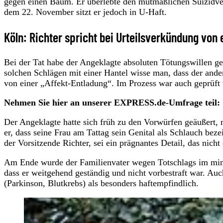
gegen einen Baum. Er überlebte den mutmaßlichen Suizidversu
dem 22. November sitzt er jedoch in U-Haft.
Köln: Richter spricht bei Urteilsverkündung von 
Bei der Tat habe der Angeklagte absoluten Tötungswillen gez
solchen Schlägen mit einer Hantel wisse man, dass der ander
von einer „Affekt-Entladung“. Im Prozess war auch geprüft
Nehmen Sie hier an unserer EXPRESS.de-Umfrage teil:
Der Angeklagte hatte sich früh zu den Vorwürfen geäußert,
er, dass seine Frau am Tattag sein Genital als Schlauch beze
der Vorsitzende Richter, sei ein prägnantes Detail, das nicht
Am Ende wurde der Familienvater wegen Totschlags im minde
dass er weitgehend geständig und nicht vorbestraft war. Auc
(Parkinson, Blutkrebs) als besonders haftempfindlich.