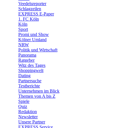
Veedelsreporter
🛒 Shoppingwelt
Schlagzeilen
🧩 Spiele
EXPRESS E-Paper
1. FC Köln
Köln
Sport
Promi und Show
Kölner Umland
NRW
Politik und Wirtschaft
Panorama
Ratgeber
Witz des Tages
Shoppingwelt
Dating
Partnersuche
Testberichte
Unternehmen im Blick
Themen von A bis Z
Spiele
Quiz
Redaktion
Newsletter
Unsere Partner
EXPRESS Service