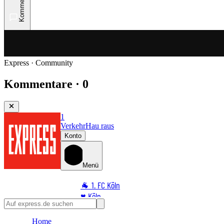
Kommentare
Express · Community
Kommentare · 0
1
Verkehr
Hau raus
Konto
Menü
🐐 1. FC Köln
♥️ Köln
⭐ Promi
Home
🏆 Sport