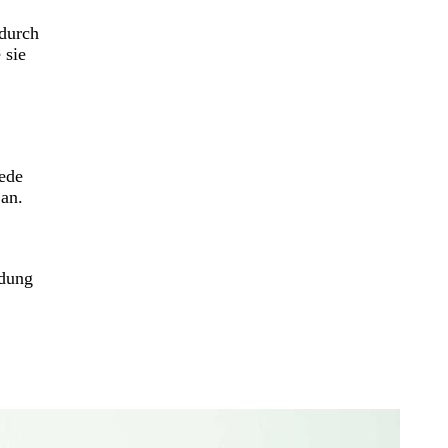
 durch
 sie
Rede
an.
idung