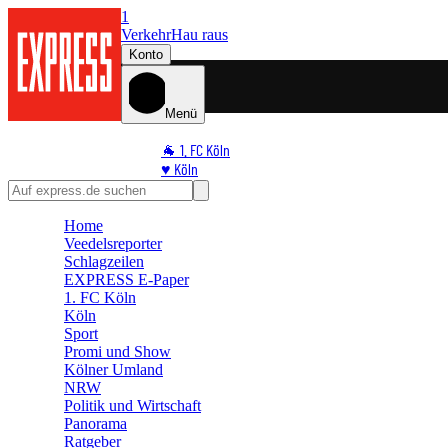
1
Verkehr
Hau raus
Konto
Menü
🐐 1. FC Köln
♥️ Köln
⭐ Promi
🏆 Sport
Home
🛒 Shoppingwelt
Veedelsreporter
🧩 Spiele
Schlagzeilen
EXPRESS E-Paper
1. FC Köln
Köln
Sport
Promi und Show
Kölner Umland
NRW
Politik und Wirtschaft
Panorama
Ratgeber