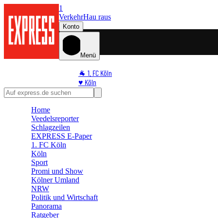
1
Verkehr
Hau raus
Konto
Menü
🐐 1. FC Köln
♥️ Köln
⭐ Promi
🏆 Sport
Home
🛒 Shoppingwelt
Veedelsreporter
🧩 Spiele
Schlagzeilen
EXPRESS E-Paper
1. FC Köln
Köln
Sport
Promi und Show
Kölner Umland
NRW
Politik und Wirtschaft
Panorama
Ratgeber