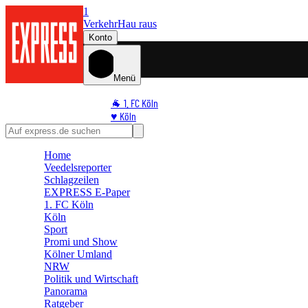
1
Verkehr
Hau raus
Konto
Menü
🐐 1. FC Köln
♥️ Köln
⭐ Promi
🏆 Sport
Home
🛒 Shoppingwelt
Veedelsreporter
🧩 Spiele
Schlagzeilen
EXPRESS E-Paper
1. FC Köln
Köln
Sport
Promi und Show
Kölner Umland
NRW
Politik und Wirtschaft
Panorama
Ratgeber