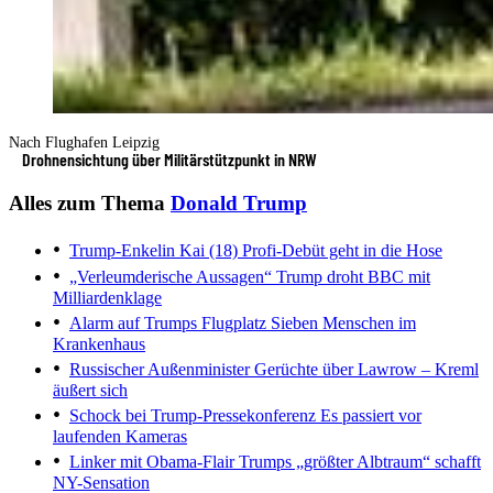
Nach Flughafen Leipzig
Drohnensichtung über Militärstützpunkt in NRW
Alles zum Thema
Donald Trump
Trump-Enkelin Kai (18)
Profi-Debüt geht in die Hose
„Verleumderische Aussagen“
Trump droht BBC mit
Milliardenklage
Alarm auf Trumps Flugplatz
Sieben Menschen im
Krankenhaus
Russischer Außenminister
Gerüchte über Lawrow – Kreml
äußert sich
Schock bei Trump-Pressekonferenz
Es passiert vor
laufenden Kameras
Linker mit Obama-Flair
Trumps „größter Albtraum“ schafft
NY-Sensation