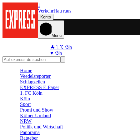
1
Verkehr
Hau raus
Konto
Menü
🐐 1. FC Köln
♥️ Köln
⭐ Promi
🏆 Sport
Home
🛒 Shoppingwelt
Veedelsreporter
🧩 Spiele
Schlagzeilen
EXPRESS E-Paper
1. FC Köln
Köln
Sport
Promi und Show
Kölner Umland
NRW
Politik und Wirtschaft
Panorama
Ratgeber