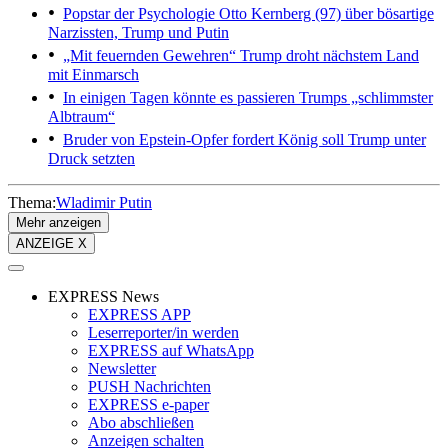
Popstar der Psychologie
Otto Kernberg (97) über bösartige
Narzissten, Trump und Putin
„Mit feuernden Gewehren“
Trump droht nächstem Land
mit Einmarsch
In einigen Tagen könnte es passieren
Trumps „schlimmster
Albtraum“
Bruder von Epstein-Opfer fordert
König soll Trump unter
Druck setzten
Thema:
Wladimir Putin
Mehr anzeigen
ANZEIGE X
EXPRESS News
EXPRESS APP
Leserreporter/in werden
EXPRESS auf WhatsApp
Newsletter
PUSH Nachrichten
EXPRESS e-paper
Abo abschließen
Anzeigen schalten