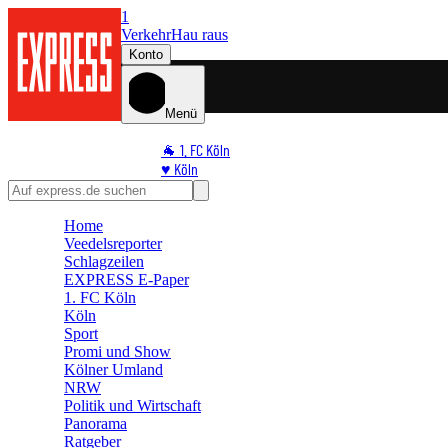
1
Verkehr
Hau raus
Konto
Menü
🐐 1. FC Köln
♥️ Köln
⭐ Promi
🏆 Sport
Home
🛒 Shoppingwelt
Veedelsreporter
🧩 Spiele
Schlagzeilen
EXPRESS E-Paper
1. FC Köln
Köln
Sport
Promi und Show
Kölner Umland
NRW
Politik und Wirtschaft
Panorama
Ratgeber